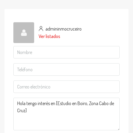
admininmocruceiro
Ver listados