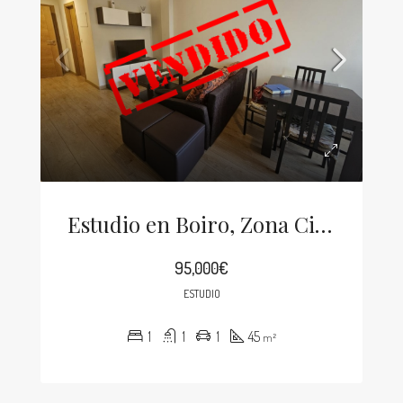
Estudio en Boiro, Zona Cimadevila
95,000€
ESTUDIO
1
1
1
45
m²