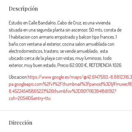
Descripción
Estudio en Calle Bandalrio, Cabo de Cruz, es una vivienda
situada en una segunda planta sin ascensor, 50 mts, consta de
1 habitacion con armario empotrado y balcon tipo frances, 1
baño con ventana al exterior, cocina salon amueblada con
electrodomesticos, trastero, se vende amueblado, esta
ubicado cerca de la playa con vistas, muy luminoso, todo
exterior, muy buen estado, Precio 62.000 €, REFERENCIA 1026
Ubicacion:
https://www.google.es/maps/@42.6147593,-8.8812316,3a
pa.googleapis.com%2Fv1%2Fthumbnail%3Fpanoid%3D1j1Fmux
8.452245415865221%26thumbfov%3D90!7i16384!8i8192?
coh=205410&entry=ttu
Dirección