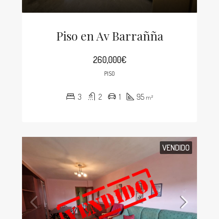
Piso en Av Barrañña
260,000€
PISO
3
2
1
95
m²
VENDIDO