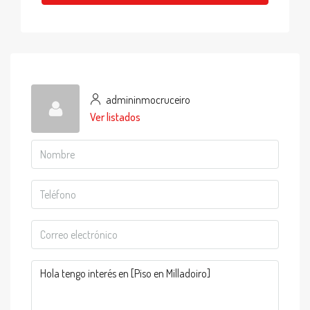
admininmocruceiro
Ver listados