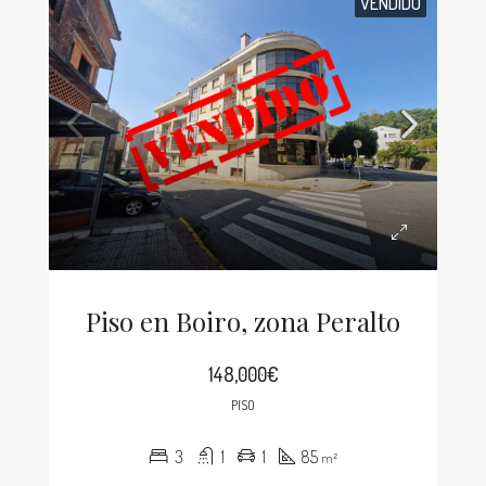
VENDIDO
Piso en Boiro, zona Peralto
148,000€
PISO
3
1
1
85
m²