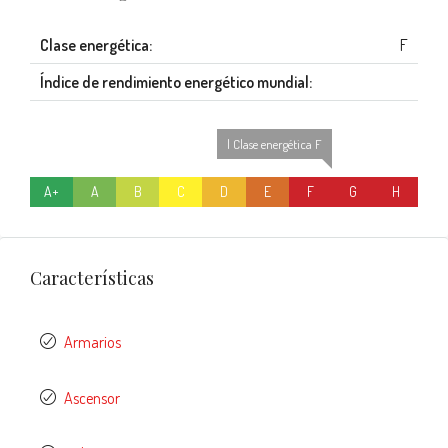
Clase energética:
F
Índice de rendimiento energético mundial:
| Clase energética F
A+
A
B
C
D
E
F
G
H
Características
Armarios
Ascensor