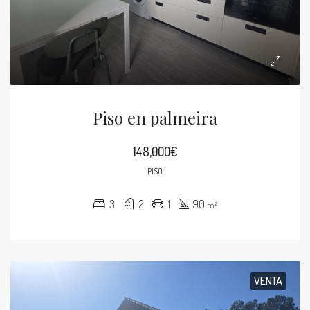
Piso en palmeira
148,000€
PISO
3
2
1
90
m²
VENTA