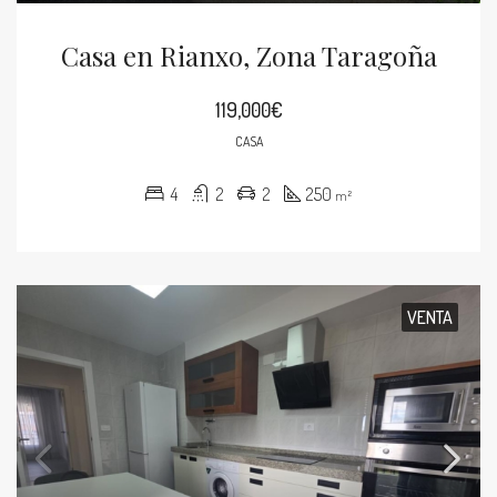
Casa en Rianxo, Zona Taragoña
119,000€
CASA
4
2
2
250
m²
VENTA