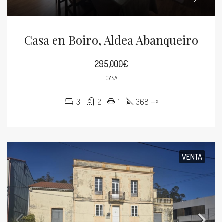
Casa en Boiro, Aldea Abanqueiro
295,000€
CASA
3
2
1
368
m²
VENTA