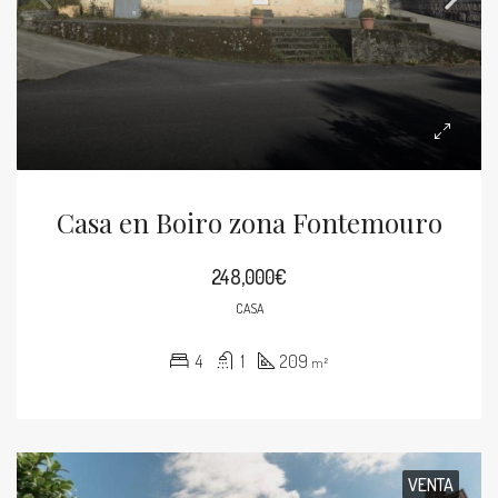
Casa en Boiro zona Fontemouro
248,000€
CASA
4
1
209
m²
VENTA