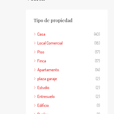
Tipo de propiedad
Casa
(40)
Local Comercial
(18)
Piso
(17)
Finca
(17)
Apartamento
(14)
plaza garaje
(2)
Estudio
(2)
Entresuelo
(2)
Edificio
(1)