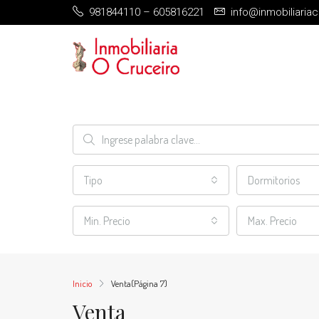
981844110 – 605816221
info@inmobiliaria
Tipo
Dormitorios
Min. Precio
Max. Precio
Inicio
Venta
(Página 7)
Venta