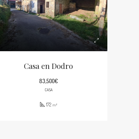
Casa en Dodro
83,500€
CASA
172
m²