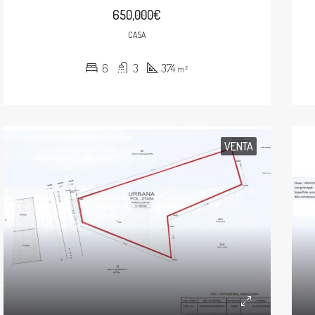
650,000€
CASA
6
3
374
m²
VENTA