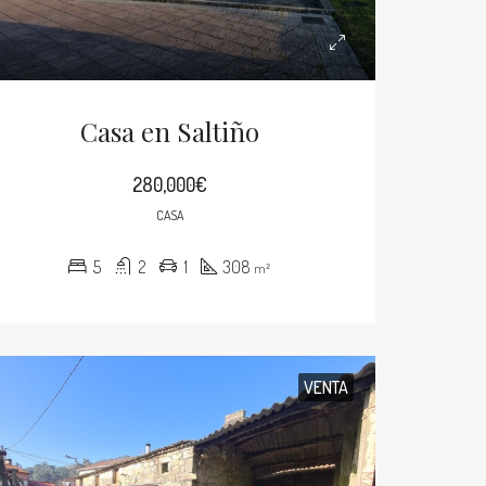
Casa en Saltiño
280,000€
CASA
5
2
1
308
m²
VENTA