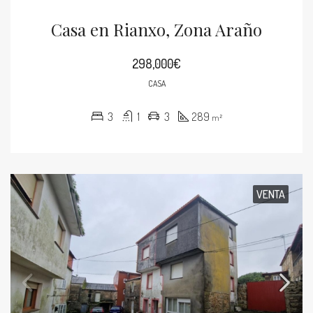
Casa en Rianxo, Zona Araño
298,000€
CASA
3
1
3
289
m²
VENTA