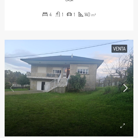
4
1
1
140
m²
VENTA