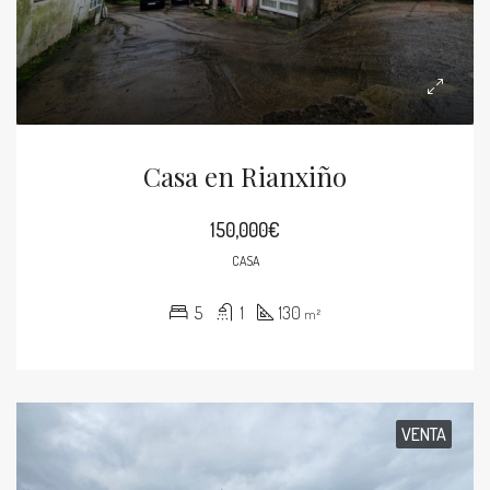
Casa en Rianxiño
150,000€
CASA
5
1
130
m²
VENTA