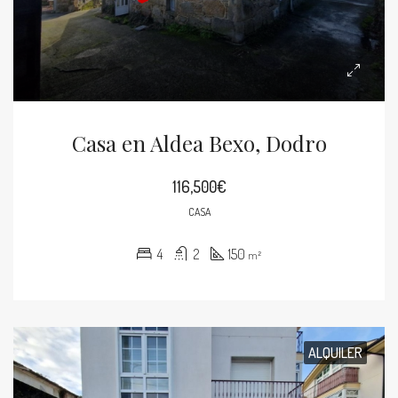
Casa en Aldea Bexo, Dodro
116,500€
CASA
4
2
150
m²
ALQUILER