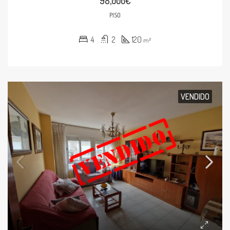
98,000€
PISO
4
2
120
m²
VENDIDO